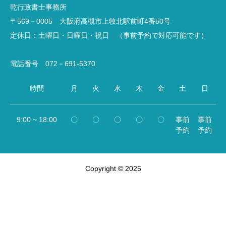
乾行政書士事務所
〒569－0005 大阪府高槻市上牧北駅前町4番50号
定休日：土曜日・日曜日・祝日 （事前予約で対応可能です）
電話番号 072－691-5370
時間
月
火
水
木
金
土
日
9:00 ~ 18:00
〇
〇
〇
〇
〇
事前
事前
予約
予約
Copyright © 2025