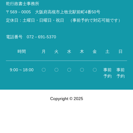
乾行政書士事務所
〒569－0005 大阪府高槻市上牧北駅前町4番50号
定休日：土曜日・日曜日・祝日 （事前予約で対応可能です）
電話番号 072－691-5370
時間
月
火
水
木
金
土
日
9:00 ~ 18:00
〇
〇
〇
〇
〇
事前
事前
予約
予約
Copyright © 2025