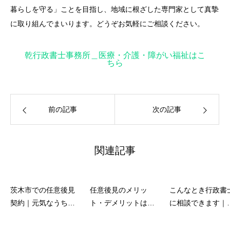
暮らしを守る」ことを目指し、地域に根ざした専門家として真摯
に取り組んでまいります。どうぞお気軽にご相談ください。
乾行政書士事務所＿医療・介護・障がい福祉はこ
ちら
前の記事
次の記事
関連記事
茨木市での任意後見
任意後見のメリッ
こんなとき行政書
契約｜元気なうちに
ト・デメリットは？
に相談できます｜
備えるためのチェッ
｜高槻市の民事業務
槻市の身近な法律
クポイント
を取り扱う行政書士
ポート