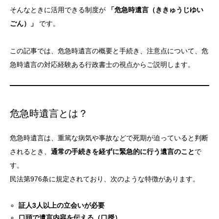
そんなときに活用できる制度が
「危急時遺言（ききゅうじゆい
ごん）」
です。
この記事では、危急時遺言の概要と手続き、注意点について、危
急時遺言の対応経験ある行政書士の視点からご説明します。
危急時遺言とは？
危急時遺言は、重篤な病気や事故などで死期が迫っていると判断
されるとき、
通常の手続きを経ずに緊急的に行う遺言のこと
で
す。
民法第976条に規定されており、次のような特徴があります。
証人3人以上の立会いが必要
口頭で遺言内容を伝える（口授）