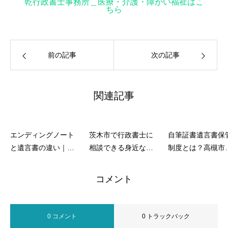
乾行政書士事務所＿医療・介護・障がい福祉はこ
ちら
前の記事
次の記事
関連記事
エンディングノート
茨木市で行政書士に
自筆証書遺言書保
と遺言書の違い｜高
相談できる身近な民
制度とは？高槻市
槻市の民事業務を取
事サポート│高槻市の
行政書士が徹底解
り扱う行政書士が解
民事業務を取り扱う
コメント
説します！
行政書士が解説！
0 コメント
0 トラックバック